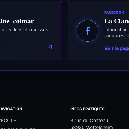
FACEBOOK
tine_colmar
La Clan
otos, vidéos et coulisses
Information
annonces i
Voir la pag
NAVIGATION
INFOS PRATIQUES
L’ÉCOLE
3 rue du Château
68920 Wettolsheim